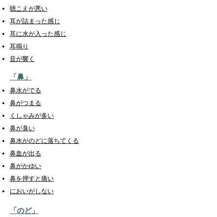
聴こえが悪い
耳が詰まった感じ
耳に水が入った感じ
耳鳴り
音が響く
「鼻」
鼻水がでる
鼻がつまる
くしゃみが多い
鼻が臭い
鼻水がのどに落ちてくる
鼻血が出る
鼻がかゆい
鼻を押すと痛い
においがしない
「のど」